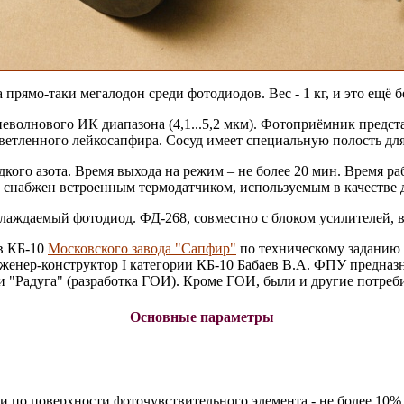
 прямо-таки мегалодон среди фотодиодов. Вес - 1 кг, и это ещё 
волнового ИК диапазона (4,1...5,2 мкм). Фотоприёмник представ
ветленного лейкосапфира. Сосуд имеет специальную полость для
кого азота. Время выхода на режим – не более 20 мин. Время ра
д снабжен встроенным термодатчиком, используемым в качестве д
аждаемый фотодиод. ФД-268, совместно с блоком усилителей, в
в КБ-10
Московского завода "Сапфир"
по техническому заданию 
инженер-конструктор I категории КБ-10 Бабаев В.А. ФПУ предна
и "Радуга" (разработка ГОИ). Кроме ГОИ, были и другие потреби
Основные параметры
и по поверхности фоточувствительного элемента - не более 10%