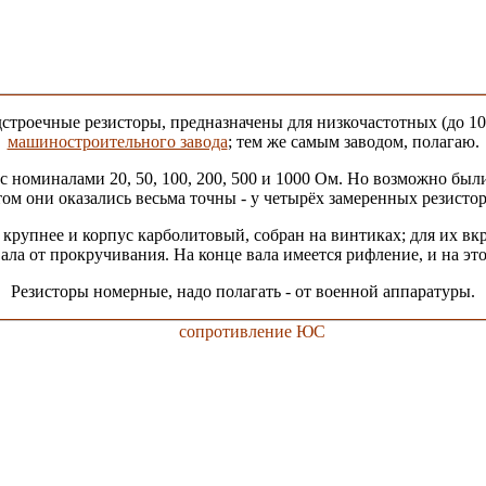
троечные резисторы, предназначены для низкочастотных (до 1
машиностроительного завода
; тем же самым заводом, полагаю.
с номиналами 20, 50, 100, 200, 500 и 1000 Ом. Но возможно были
ом они оказались весьма точны - у четырёх замеренных резисторо
рупнее и корпус карболитовый, собран на винтиках; для их вк
вала от прокручивания. На конце вала имеется рифление, и на это
Резисторы номерные, надо полагать - от военной аппаратуры.