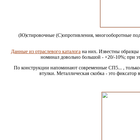
(Ю)стировочные (С)опротивления, многооборотные подс
Данные из отраслевого каталога
на них. Известны образцы 
номинал довольно большой - +20/-10%; при эт
По конструкции напоминают современные СП5... , только к
втулки. Металлическая скобка - это фиксатор 